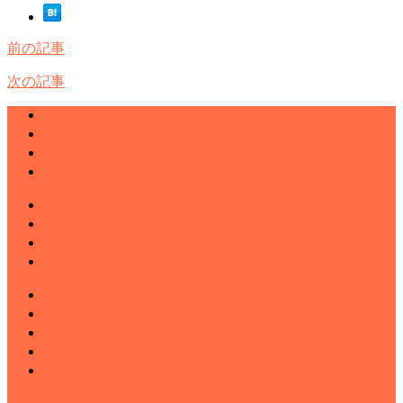
前の記事
次の記事
会社について
会社概要
代表挨拶
お知らせ
運営施設について
ふれあい館むくのき
グループホームのどか
施設に関するお問合せ
求人について
グループホームのどか
ふれあい館むくのき
ふれあい館むくのき弐番館
求人に関するお問合せ