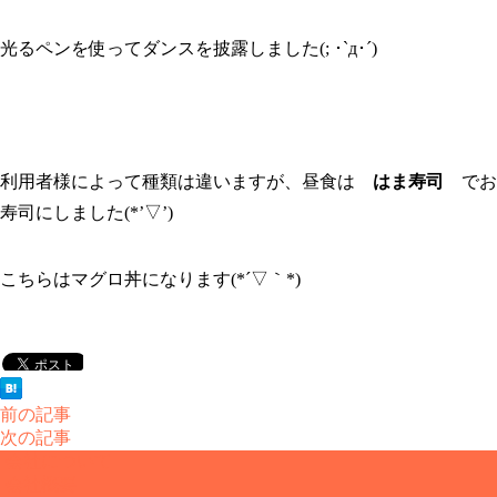
光るペンを使ってダンスを披露しました(; ･`д･´)
利用者様によって種類は違いますが、昼食は
はま寿司
でお
寿司にしました(*’▽’)
こちらはマグロ丼になります(*´▽｀*)
前の記事
次の記事
会社について
会社概要