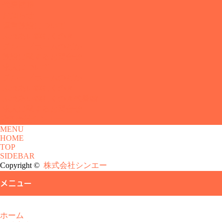
代表挨拶
お知らせ
運営施設について
ふれあい館むくのき
グループホームのどか
施設に関するお問合せ
求人について
グループホームのどか
ふれあい館むくのき
ふれあい館むくのき弐番館
求人に関するお問合せ
株式会社シンエー
MENU
HOME
TOP
SIDEBAR
Copyright ©
株式会社シンエー
メニュー
ホーム